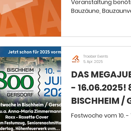
Veranstaltung benöti
Bauzäune, Bauzaunverk
Traeber Events
5. Apr. 2025
DAS MEGAJUB
- 16.06.2025!
BISCHHEIM /
Festwoche vom 10. - 