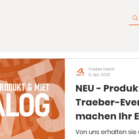
Traeber Events
12. Apr. 2025
NEU - Produkt
Traeber-Even
machen Ihr 
Erlebnis.
Von uns erhalten sie a