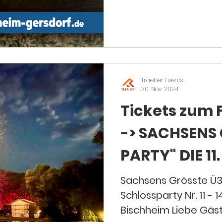
Traeber Events
30. Nov. 2024
Tickets zum 
-> SACHSENS
PARTY" DIE 11. SCHLOSSPARTY"
- 14. JUNI 202
Sachsens Grösste Ü30
Schlossparty Nr. 11 - 
Bischheim Liebe Gäs