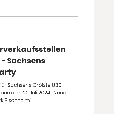
rverkaufsstellen
4 - Sachsens
arty
s für Sachsens Größte Ü30
läum am 20.Juli 2024 „Neue
rk Bischheim“