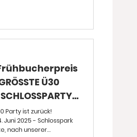
Frühbucherpreis
 GRÖSSTE Ü30
5
 Party ist zurück!
14. Juni 2025 - Schlosspark
te, nach unserer