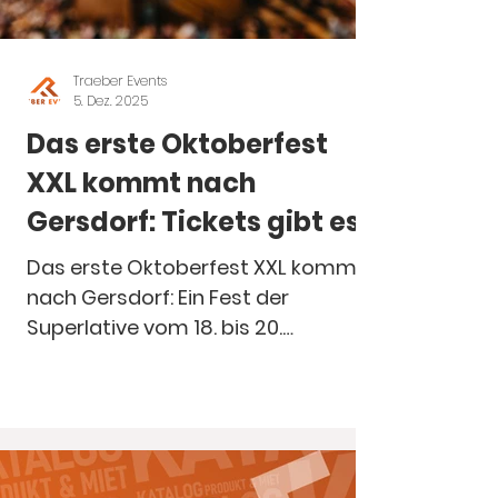
Traeber Events
5. Dez. 2025
Das erste Oktoberfest
XXL kommt nach
Gersdorf: Tickets gibt es
hier...
Das erste Oktoberfest XXL kommt
nach Gersdorf: Ein Fest der
Superlative vom 18. bis 20.
September 2026