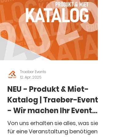
Traeber Events
12. Apr. 2025
NEU - Produkt & Miet-
Katalog | Traeber-Events.
- Wir machen Ihr Event
zum Erlebnis.
Von uns erhalten sie alles, was sie
für eine Veranstaltung benötigen.