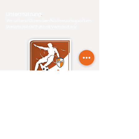
Unterstützung
.
Wir unterstützen den Nachwuchssport im
Westlausitzer Fußball Verband e.V.
Traeber Events
.
Wir machen ihr Event zum Erlebnis
Eventagentur aus Kamenz
Thomas Träber
Goethestraße 42