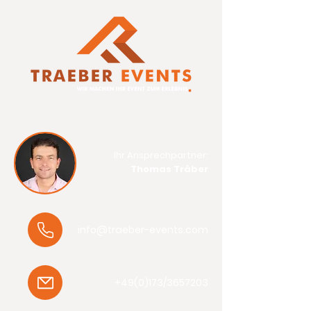
Ihr Ansprechpartner:
Thomas Träber
info@traeber-
events.com
+49(0)173/
3657203