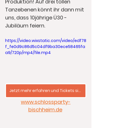
Produktion! Auf drei tollen 
Tanzebenen könnt ihr dann mit 
uns, dass 10jährige Ü30 - 
Jubiläum feiern. 
https://video.wixstatic.com/video/edf78
f_fe0d9c86d5c04df9ba30ece58465fa
a9/720p/mp4/file.mp4
Jetzt mehr erfahren und Tickets sichern ...
www.schlossparty-
bischheim.de