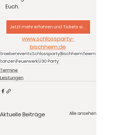
Euch.
Jetzt mehr erfahren und Tickets sichern ...
www.schlossparty-
bischheim.de
traeber
events
Schlossparty
Bischheim
feiern
tanzen
Feuerwerk
Ü30 Party
Termine
Leistungen
Alle ansehen
Aktuelle Beiträge